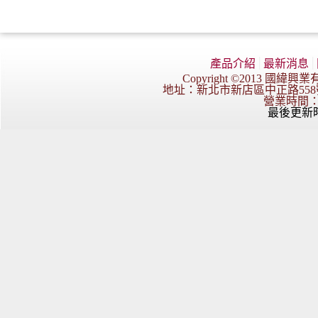
產品介紹
│
最新消息
│
Copyright ©2013 國緯興業有限公司
地址：新北市新店區中正路558號3樓 TE
營業時間：週
最後更新時間：