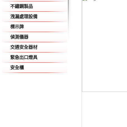
不鏽鋼製品
洩漏處理設備
標示牌
偵測儀器
交通安全器材
緊急出口燈具
安全櫃