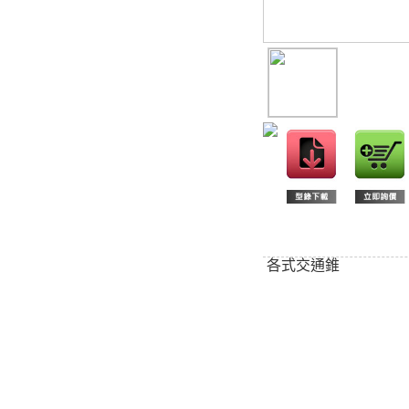
各式交通錐