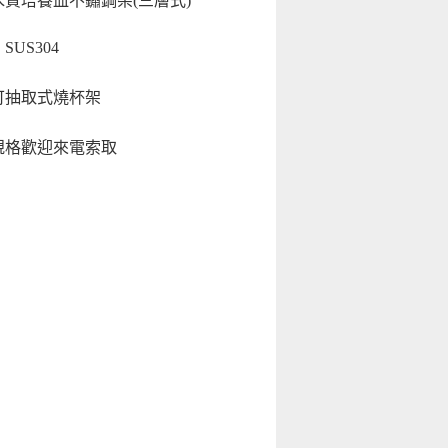
質培養皿不鏽鋼架(三層式)
US304
可抽取式燒杯架
規格歡迎來電索取