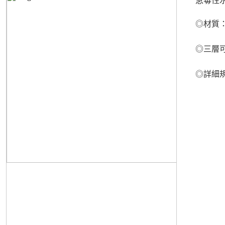
急毒性水
◎材質：S
◎三層
◎詳細