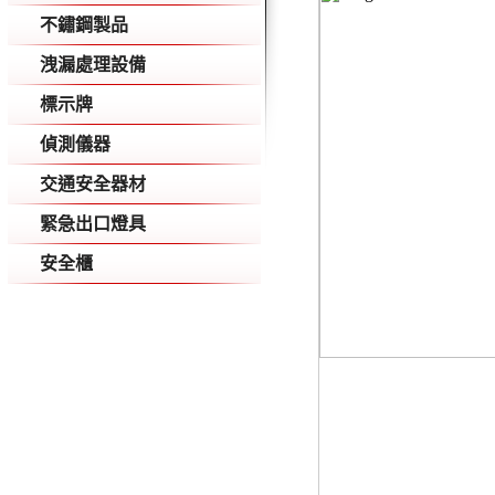
不鏽鋼製品
洩漏處理設備
標示牌
偵測儀器
交通安全器材
緊急出口燈具
安全櫃