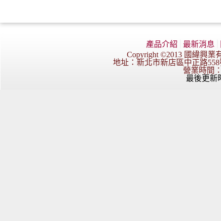
產品介紹
│
最新消息
│
Copyright ©2013 國緯興業有限公司
地址：新北市新店區中正路558號3樓 TE
營業時間：週
最後更新時間：