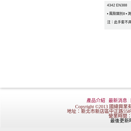
4342 EN388
• 風險類別II •
注：此手套不
產品介紹
│
最新消息
│
Copyright ©2013 國緯興業有限公司
地址：新北市新店區中正路558號3樓 TE
營業時間：週
最後更新時間：