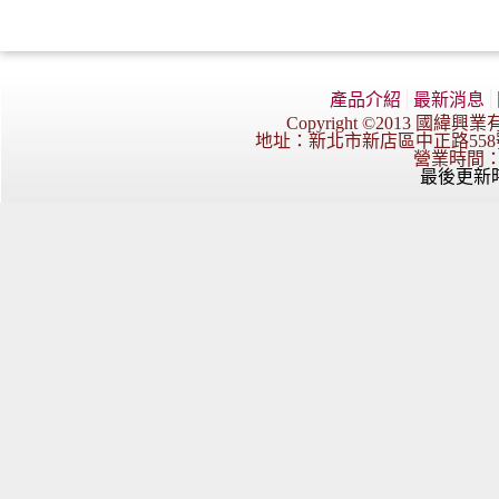
產品介紹
│
最新消息
│
Copyright ©2013 國緯興業有限公司
地址：新北市新店區中正路558號3樓 TE
營業時間：週
最後更新時間：