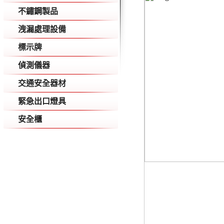
不鏽鋼製品
洩漏處理設備
標示牌
偵測儀器
交通安全器材
緊急出口燈具
安全櫃